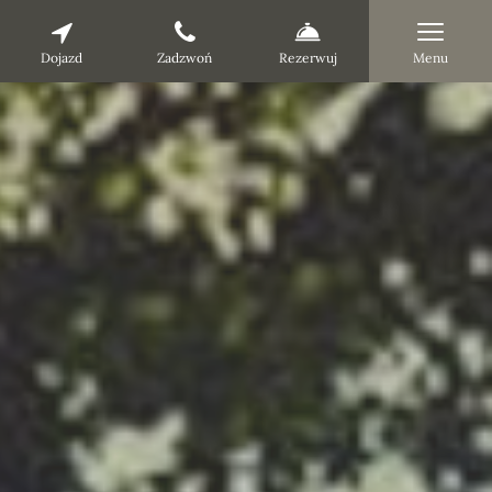
Dojazd
Zadzwoń
Rezerwuj
Menu