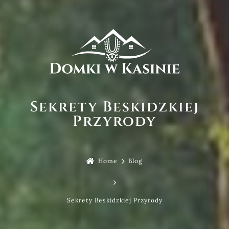
Domki i cennik
Wyżywienie
Promocje
Atrakcje
Galeria
Sekrety Beskidzkiej
Skrzaty
Przyrody
Kontakt
pl
Home
Blog
ABC DOMKÓW
Sekrety Beskidzkiej Przyrody