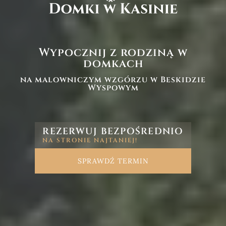
Wyżywienie
Promocje
Atrakcje
Wypocznij z rodziną w
Galeria
domkach
Skrzaty
na malowniczym wzgórzu w Beskidzie
Wyspowym
Kontakt
pl
REZERWUJ BEZPOŚREDNIO
NA STRONIE NAJTANIEJ!
ABC DOMKÓW
SPRAWDŹ TERMIN