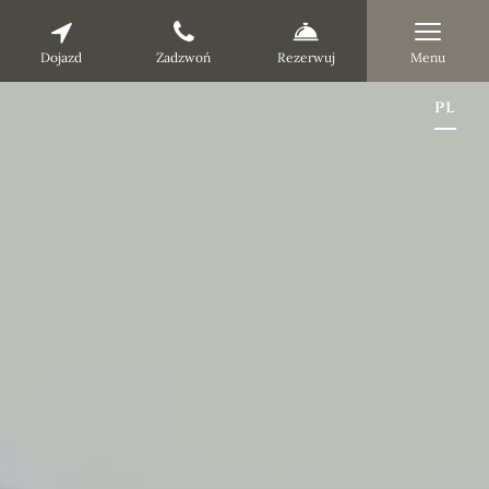
Dojazd
Zadzwoń
Rezerwuj
Menu
pl