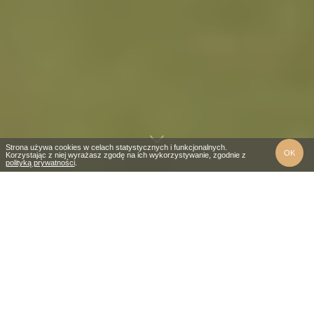
Strona używa cookies w celach statystycznych i funkcjonalnych.
OK
Korzystając z niej wyrażasz zgodę na ich wykorzystywanie, zgodnie z
polityką prywatności
.
Zapraszamy na wypoczynek
w całorocznych, 5/6 osobowych
domkach
Zapraszamy do komfortowych domków położonych na
malowniczym wzgórzu w Kasinie Wielkiej. Zapach ziół,