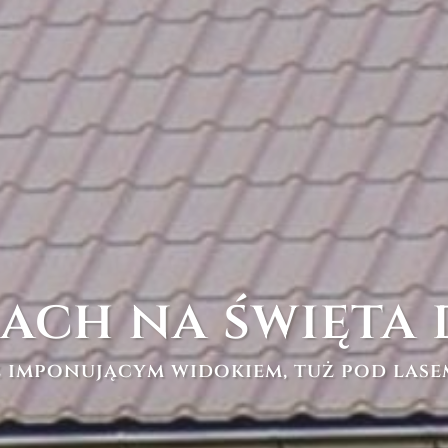
ach na święta 
z imponującym widokiem, tuż pod lase