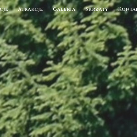
cje
Atrakcje
Galeria
Skrzaty
Konta