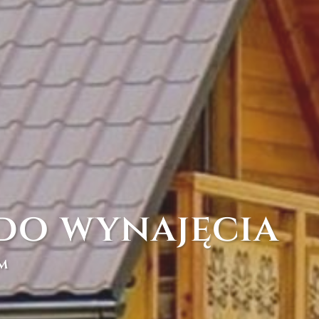
do wynajęcia
m