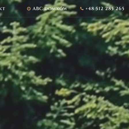
kt
ABC domków
+48 512 285 265