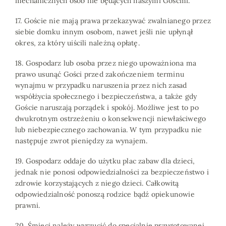
mechanicznych osób nie będących naszymi Gośćmi.
17. Goście nie mają prawa przekazywać zwalnianego przez
siebie domku innym osobom, nawet jeśli nie upłynął
okres, za który uiścili należną opłatę.
18. Gospodarz lub osoba przez niego upoważniona ma
prawo usunąć Gości przed zakończeniem terminu
wynajmu w przypadku naruszenia przez nich zasad
współżycia społecznego i bezpieczeństwa, a także gdy
Goście naruszają porządek i spokój. Możliwe jest to po
dwukrotnym ostrzeżeniu o konsekwencji niewłaściwego
lub niebezpiecznego zachowania. W tym przypadku nie
następuje zwrot pieniędzy za wynajem.
19. Gospodarz oddaje do użytku plac zabaw dla dzieci,
jednak nie ponosi odpowiedzialności za bezpieczeństwo i
zdrowie korzystających z niego dzieci. Całkowitą
odpowiedzialność ponoszą rodzice bądź opiekunowie
prawni.
20. Śmieci należy wyrzucić do specjalnie przygotowanej