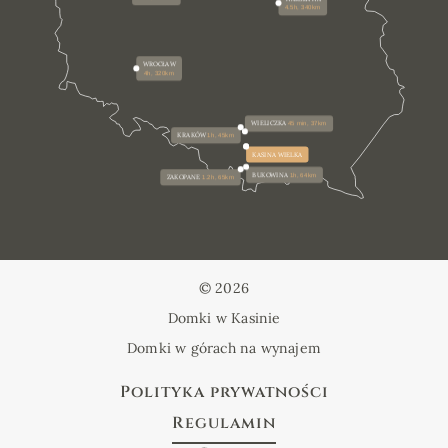
4.5h, 340km
WROCŁAW
4h, 320km
WIELICZKA
45 min, 37km
KRAKÓW
1h, 45km
KASINA WIELKA
BUKOWINA
1h, 64km
ZAKOPANE
1.2h, 65km
© 2026
Domki w Kasinie
Domki w górach na wynajem
Polityka prywatności
Regulamin