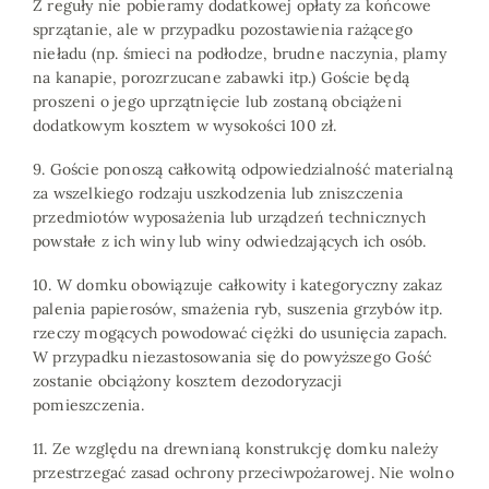
Z reguły nie pobieramy dodatkowej opłaty za końcowe
sprzątanie, ale w przypadku pozostawienia rażącego
nieładu (np. śmieci na podłodze, brudne naczynia, plamy
na kanapie, porozrzucane zabawki itp.) Goście będą
proszeni o jego uprzątnięcie lub zostaną obciążeni
dodatkowym kosztem w wysokości 100 zł.
9. Goście ponoszą całkowitą odpowiedzialność materialną
za wszelkiego rodzaju uszkodzenia lub zniszczenia
przedmiotów wyposażenia lub urządzeń technicznych
powstałe z ich winy lub winy odwiedzających ich osób.
10. W domku obowiązuje całkowity i kategoryczny zakaz
palenia papierosów, smażenia ryb, suszenia grzybów itp.
rzeczy mogących powodować ciężki do usunięcia zapach.
W przypadku niezastosowania się do powyższego Gość
zostanie obciążony kosztem dezodoryzacji
pomieszczenia.
11. Ze względu na drewnianą konstrukcję domku należy
przestrzegać zasad ochrony przeciwpożarowej. Nie wolno