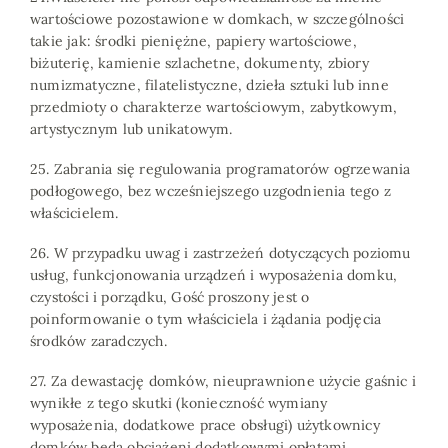
Atrakcje
wartościowe pozostawione w domkach, w szczególności
Galeria
takie jak: środki pieniężne, papiery wartościowe,
biżuterię, kamienie szlachetne, dokumenty, zbiory
Skrzaty
numizmatyczne, filatelistyczne, dzieła sztuki lub inne
przedmioty o charakterze wartościowym, zabytkowym,
Kontakt
artystycznym lub unikatowym.
pl
25. Zabrania się regulowania programatorów ogrzewania
podłogowego, bez wcześniejszego uzgodnienia tego z
ABC DOMKÓW
właścicielem.
26. W przypadku uwag i zastrzeżeń dotyczących poziomu
usług, funkcjonowania urządzeń i wyposażenia domku,
czystości i porządku, Gość proszony jest o
poinformowanie o tym właściciela i żądania podjęcia
środków zaradczych.
27. Za dewastację domków, nieuprawnione użycie gaśnic i
wynikłe z tego skutki (konieczność wymiany
wyposażenia, dodatkowe prace obsługi) użytkownicy
domków będą obciążeni dodatkowymi opłatami.