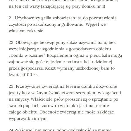
na ten cel wiaty (znajdującej się przy domku nr 1)
21. Użytkownicy grilla zobowiązani są do pozostawienia
czystości po zakończonym grillowaniu. Węgiel we
własnym zakresie.
22. Obowiązuje bezwzględny zakaz używania bani, bez
wcześniejszego uzgodnienia z gospodarzem obiektu
„Domki w Kasinie”. Rozpaleniem ognia w piecu balii mogą
zajmować się goście, jedynie po instrukcji udzielonej
przez gospodarza. Koszt wymiany uszkodzonej bani to
kwota 4000 zł.
23. Przebywanie zwierząt na terenie domku dozwolone
jest tylko z ważnym świadectwem szczepień, w kagańcu i
na smyczy. Właściciele psów proszeni są o sprzątanie po
Domki i cennik
swoich pupilach, zarówno w domku jak i na terenie
Wyżywienie
całego obiektu. Obecność zwierząt nie może zakłócać
wypoczynku innym.
Promocje
24.Właściciel nie ponosi odpowiedzialność za mienie