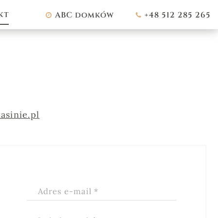
kt
ABC domków
+48 512 285 265
a
sinie.pl