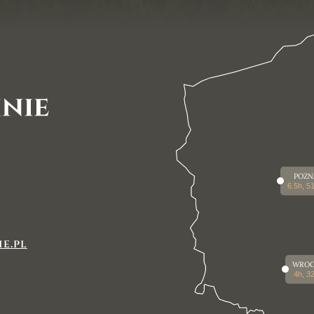
POZN
6.5h, 
e.pl
WRO
4h, 3