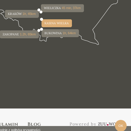
WIELICZKA
45 min, 37km
KRAKÓW
1h, 45km
KASINA WIELKA
BUKOWINA
1h, 64km
ZAKOPANE
1.2h, 65km
ulamin
Blog
Powered by
ZUU
WORKS
OK
godnie z
polityką prywatności
.