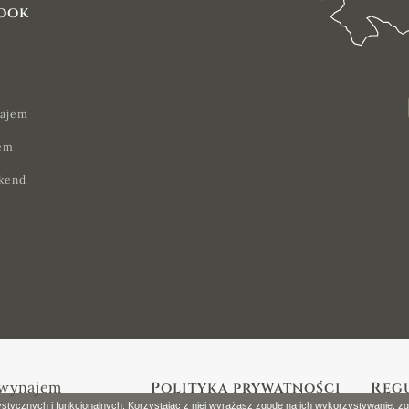
ook
najem
jem
kend
 wynajem
Polityka prywatności
Reg
stycznych i funkcjonalnych. Korzystając z niej wyrażasz zgodę na ich wykorzystywanie, z