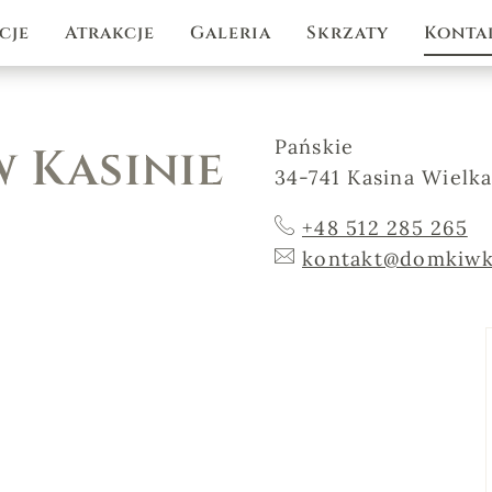
cje
Atrakcje
Galeria
Skrzaty
Konta
Pańskie
 Kasinie
34-741 Kasina Wielk
+48 512 285 265
kontakt@domkiwka