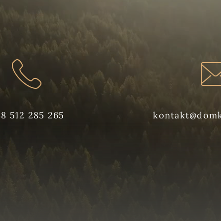
8 512 285 265
kontakt@domki