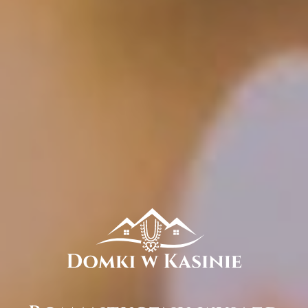
Domki i cennik
Wyżywienie
Promocje
Atrakcje