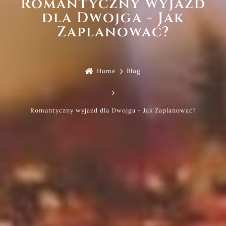
Romantyczny wyjazd
Galeria
dla Dwojga - Jak
Skrzaty
Zaplanować?
Kontakt
pl
Home
Blog
ABC DOMKÓW
Romantyczny wyjazd dla Dwojga - Jak Zaplanować?