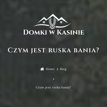
Domki i cennik
Wyżywienie
Promocje
Atrakcje
Galeria
Czym jest ruska bania?
Skrzaty
Kontakt
Home
Blog
pl
ABC DOMKÓW
Czym jest ruska bania?